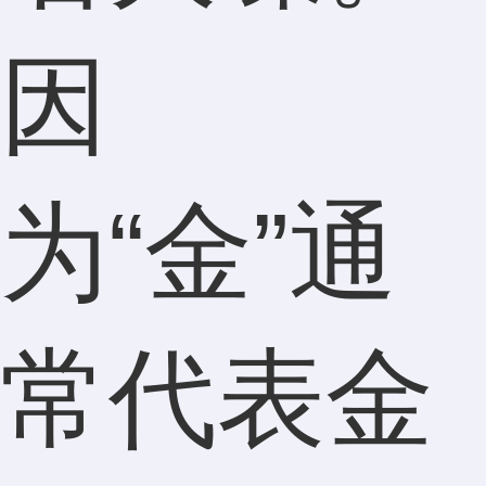
因
为“金”通
常代表金