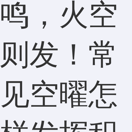
鸣，火空
则发！常
见空曜怎