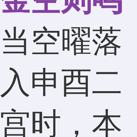
当空曜落
入申酉二
宫时，本