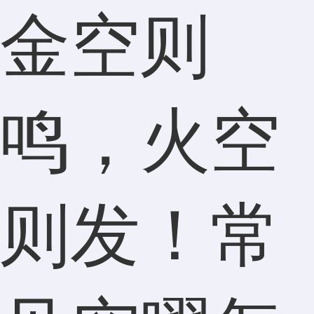
金空则
鸣，火空
则发！常