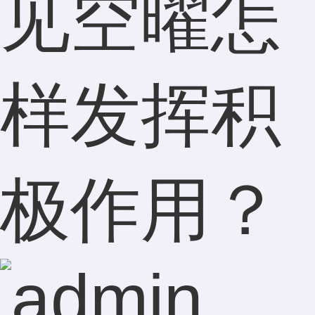
见空曜怎
样发挥积
极作用？